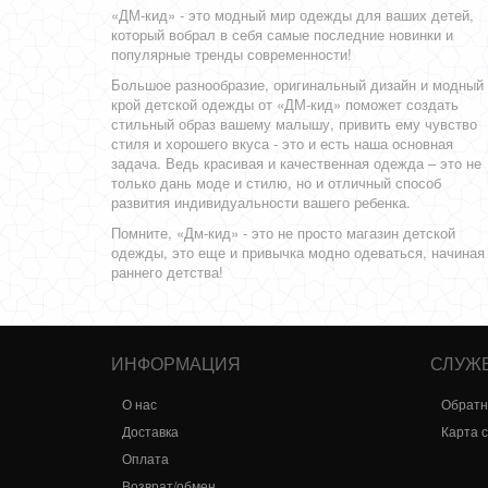
«ДМ-кид» - это модный мир одежды для ваших детей,
который вобрал в себя самые последние новинки и
популярные тренды современности!
Большое разнообразие, оригинальный дизайн и модный
крой детской одежды от «ДМ-кид» поможет создать
стильный образ вашему малышу, привить ему чувство
стиля и хорошего вкуса - это и есть наша основная
задача. Ведь красивая и качественная одежда – это не
только дань моде и стилю, но и отличный способ
развития индивидуальности вашего ребенка.
Помните, «Дм-кид» - это не просто магазин детской
одежды, это еще и привычка модно одеваться, начиная
раннего детства!
ИНФОРМАЦИЯ
СЛУЖ
О нас
Обратн
Доставка
Карта 
Оплата
Возврат/обмен