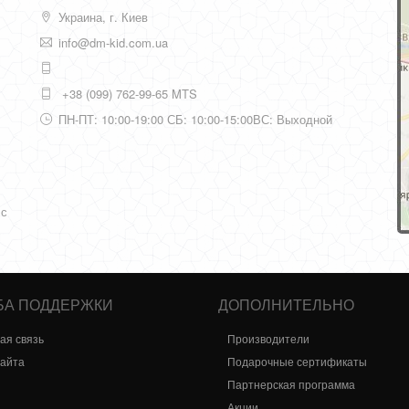
Украина, г. Киев
info@dm-kid.com.ua
+38 (099) 762-99-65 MTS
ПН-ПТ: 10:00-19:00 СБ: 10:00-15:00ВС: Выходной
 с
БА ПОДДЕРЖКИ
ДОПОЛНИТЕЛЬНО
ая связь
Производители
сайта
Подарочные сертификаты
Партнерская программа
Акции