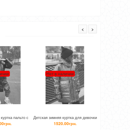
<
>
Нет в наличии
етская зимняя куртка для девочки
Длинная детская куртка для
Д
Металлик
девочки зимняя
1520.00грн.
1860.00грн.