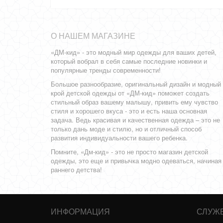
О НАШЕМ МАГАЗИНЕ
«ДМ-кид» - это модный мир одежды для ваших детей,
который вобрал в себя самые последние новинки и
популярные тренды современности!
Большое разнообразие, оригинальный дизайн и модный
крой детской одежды от «ДМ-кид» поможет создать
стильный образ вашему малышу, привить ему чувство
стиля и хорошего вкуса - это и есть наша основная
задача. Ведь красивая и качественная одежда – это не
только дань моде и стилю, но и отличный способ
развития индивидуальности вашего ребенка.
Помните, «Дм-кид» - это не просто магазин детской
одежды, это еще и привычка модно одеваться, начиная
раннего детства!
ИНФОРМАЦИЯ
СЛУЖ