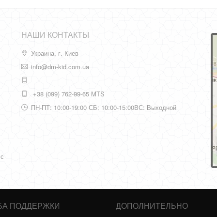
НАШИ КОНТАКТЫ
Украина, г. Киев
info@dm-kid.com.ua
+38 (099) 762-99-65 MTS
ПН-ПТ: 10:00-19:00 СБ: 10:00-15:00ВС: Выходной
 с
БА ПОДДЕРЖКИ
ДОПОЛНИТЕЛЬНО