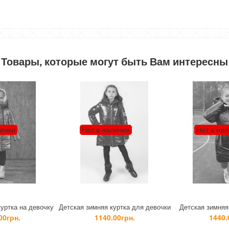
Товары, которые могут быть Вам интересны
Нет в наличии
Нет в наличии
етская зимняя куртка для девочки
Детская зимняя куртка пальто с
Д
с карманами
капюшоном
1140.00грн.
1440.00грн.