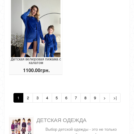
Детская велюровая пижама с
халатом
1100.00грн.
1
2
3
4
5
6
7
8
9
>
>|
ДЕТСКАЯ ОДЕЖДА
Выбор детской одежды - это не только