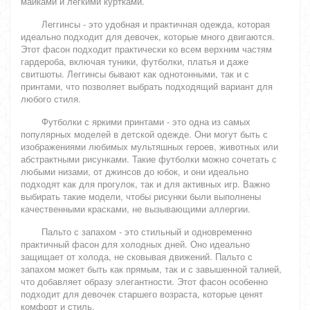
майками и легкими куртками.
Леггинсы - это удобная и практичная одежда, которая
идеально подходит для девочек, которые много двигаются.
Этот фасон подходит практически ко всем верхним частям
гардероба, включая туники, футболки, платья и даже
свитшоты. Леггинсы бывают как однотонными, так и с
принтами, что позволяет выбрать подходящий вариант для
любого стиля.
Футболки с яркими принтами - это одна из самых
популярных моделей в детской одежде. Они могут быть с
изображениями любимых мультяшных героев, животных или
абстрактными рисунками. Такие футболки можно сочетать с
любыми низами, от джинсов до юбок, и они идеально
подходят как для прогулок, так и для активных игр. Важно
выбирать такие модели, чтобы рисунки были выполнены
качественными красками, не вызывающими аллергии.
Пальто с запахом - это стильный и одновременно
практичный фасон для холодных дней. Оно идеально
защищает от холода, не сковывая движений. Пальто с
запахом может быть как прямым, так и с завышенной талией,
что добавляет образу элегантности. Этот фасон особенно
подходит для девочек старшего возраста, которые ценят
комфорт и стиль.