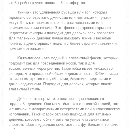
чтобы ребенок чувствовал себя комфортно.
Туника - это удлиненная рубашка или топ, который
идеально сочетается с джинсами или леггинсами. Туники
могут быть как прямыми, так и с расклешенными или
асимметричными краями. Этот фасон прекрасно скрывает
недостатки фигуры и подходит для девочек всех возрастов.
Для маленьких девочек лучше выбирать яркие и веселые
принты, а для старших - модели с более строгими линиями и
нежными оттенками.
Юбка-плиссе - это модный и элегантный фасон, который
подходит как для повседневной носки, так и для
торжественных мероприятий. Такая юбка имеет множество
складок, что придает ей объем и динамичность. Юбки-плиссе
отлично смотрятся с футболками, блузками, пиджаками и
даже кардиганами. Подходит для девочек, которые любят
элегантный стиль.
Джинсовые шорты - это нестареющая классика в
гардеробе девочек. Они могут быть как с высокой талией, так
и с низкой, с декоративными потертостями или в классическом
исполнении. Такой фасон отлично подходит для активных
девочек, которые любят играть на улице или заниматься
спортом. Шорты идеально сочетаются с футболками, топами,