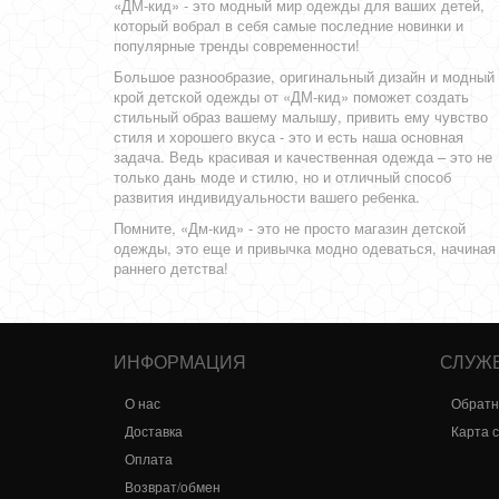
«ДМ-кид» - это модный мир одежды для ваших детей,
который вобрал в себя самые последние новинки и
популярные тренды современности!
Большое разнообразие, оригинальный дизайн и модный
крой детской одежды от «ДМ-кид» поможет создать
стильный образ вашему малышу, привить ему чувство
стиля и хорошего вкуса - это и есть наша основная
задача. Ведь красивая и качественная одежда – это не
только дань моде и стилю, но и отличный способ
развития индивидуальности вашего ребенка.
Помните, «Дм-кид» - это не просто магазин детской
одежды, это еще и привычка модно одеваться, начиная
раннего детства!
ИНФОРМАЦИЯ
СЛУЖ
О нас
Обратн
Доставка
Карта 
Оплата
Возврат/обмен