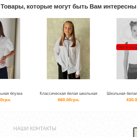
Товары, которые могут быть Вам интересны
Нет в наличии
Классическая белая школьная
Школьная белая блузка гольф с
блузка
коротким рукавом
660.00грн.
430.00грн.
НАШИ КОНТАКТЫ