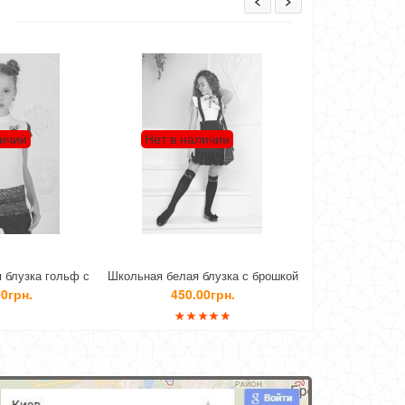
<
>
Нет в наличии
Нет в наличии
Школьная белая блузка с брошкой
Школьная блузка белая с
перфорацией
450.00грн.
410.00грн.