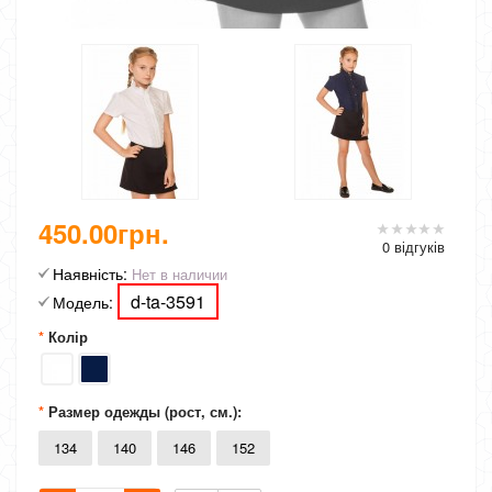
450.00грн.
0 відгуків
Наявність:
Нет в наличии
d-ta-3591
Модель:
Колір
Размер одежды (рост, см.):
134
140
146
152