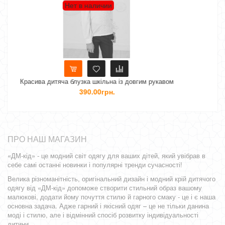
чии
Нет в наличии
льна із довгим рукавом
Шкільна дитяча блузка з корот
грн.
500.00грн.
ПРО НАШ МАГАЗИН
«ДМ-кід» - це модний світ одягу для ваших дітей, який увібрав в
себе самі останні новинки і популярні тренди сучасності!
Велика різноманітність, оригінальний дизайн і модний крій дитячого
одягу від «ДМ-кід» допоможе створити стильний образ вашому
малюкові, додати йому почуття стилю й гарного смаку - це і є наша
основна задача. Адже гарний і якісний одяг – це не тільки данина
моді і стилю, але і відмінний спосіб розвитку індивідуальності
дитини.