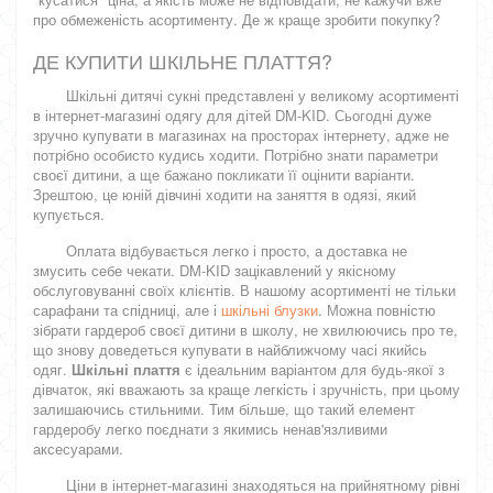
про обмеженість асортименту. Де ж краще зробити покупку?
ДЕ КУПИТИ ШКІЛЬНЕ ПЛАТТЯ?
Шкільні дитячі сукні представлені у великому асортименті
в інтернет-магазині одягу для дітей DM-KID. Сьогодні дуже
зручно купувати в магазинах на просторах інтернету, адже не
потрібно особисто кудись ходити. Потрібно знати параметри
своєї дитини, а ще бажано покликати її оцінити варіанти.
Зрештою, це юній дівчині ходити на заняття в одязі, який
купується.
Оплата відбувається легко і просто, а доставка не
змусить себе чекати. DM-KID зацікавлений у якісному
обслуговуванні своїх клієнтів. В нашому асортименті не тільки
сарафани та спідниці, але і
шкільні блузки
. Можна повністю
зібрати гардероб своєї дитини в школу, не хвилюючись про те,
що знову доведеться купувати в найближчому часі якийсь
одяг.
Шкільні плаття
є ідеальним варіантом для будь-якої з
дівчаток, які вважають за краще легкість і зручність, при цьому
залишаючись стильними. Тим більше, що такий елемент
гардеробу легко поєднати з якимись ненав'язливими
аксесуарами.
Ціни в інтернет-магазині знаходяться на прийнятному рівні