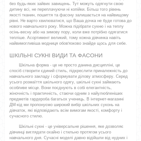
без будь-яких зайвих завищень. Тут можуть одягнути свою
дитину всі, не переплачуючи ні копійки. Більш того рівень
якості тканин, пошиття та фасону залишається на найвищому
рівні. Не варто хвилюватися, що Ваша дочка не буде готова до
нового навчального року. Можна підібрати сукню і на теплу
осінь-весну або на зимову пору, коли вже потрібно одягатися
тепліше. Асортимент великий, тому кожна дівчинка навіть
найвимогливіша модниця обов'язково знайде щось для себе.
ШКІЛЬНІ СУКНІ ВИДИ ТА ФАСОНИ
Шкільна форма - це не просто данина дисципліні, це
спосіб створити єдиний стиль, підкреслити приналежність до
навчального закладу і сформувати ділову атмосферу. Серед
усього розмаїття шкільного одягу, шкільні сукні займають
особливе місце. Вони поєднують в собі елегантність,
жіночність і практичність, стаючи одним з найулюбленіших
предметів гардероба багатьох учениць. В інтернет-магазині
ДМ-кід ми пропонуємо широкий вибір шкільних суконь на
дівчаток, які відповідають всім вимогам якості, комфорту і
сучасного стилю.
Шкільні сукні - це універсальне рішення, яке дозволяє
дівчинці виглядати охайно і стильно протягом усього
навчального дня. Сучасні моделі давно відійшли від нудних і