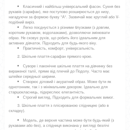
Класичний і найбільш універсальний фасон. Сукня без
рукавів (сарафан), яке поступово розширюється до низу,
нагадуючи за формою букву "А". Зазвичай має круглий або V-
подібний виріз.
Легко поєднується з різними блузками (з довгим,
коротким рукавом, водолазками), дозволяючи змінювати
образ. Не сковує рухів, що робить його ідеальним для
активних дівчаток. Підходить для будь-якого віку.
Практичність, комфорт, універсальність.
2. Шкільне плаття-сарафан прямого крою.
Суворе і лаконічне шкільне плаття на дівчинку без
вираженої талії, пряме від плечей до Подолу. Часто має
шлейки середньої ширини.
Створює діловий і акуратний образ. Може бути як
однотонним, так і з мінімальним декором. Ідеально для
старшокласниць, підкреслює елегантність.
Строгий вигляд, Підходить для формальних вимог.
3. Шкільне плаття з плісированою спідницею (або в
складку).
Модель, де верхня частина може бути будь-який (з
рукавами або без), а спідниця виконана у вигляді безлічі