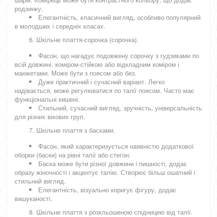
родзинку.
Елегантність, класичний вигляд, особливо популярний
в молодших і середніх класах.
6. Шкільне плаття-сорочка (сорочка).
Фасон, що нагадує подовжену сорочку з гудзиками по
всій довжині, коміром-стійкою або відкладним коміром і
манжетами. Може бути з поясом або без.
Дуже практичний і сучасний варіант. Легко
надівається, може регулюватися по талії поясом. Часто має
функціональні кишені.
Стильний, сучасний вигляд, зручність, універсальність
для різних вікових груп.
7. Шкільне плаття з басками.
Фасон, який характеризується наявністю додаткової
оборки (баски) на рівні талії або стегон.
Баска може бути різної довжини і пишності, додає
образу жіночності і акцентує талію. Створює більш ошатний і
стильний вигляд.
Елегантність, візуально коригує фігуру, додає
вишуканості.
8. Шкільне плаття з розкльошеною спідницею від талії.