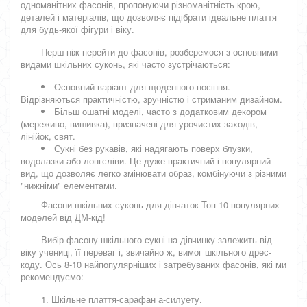
одноманітних фасонів, пропонуючи різноманітність крою,
деталей і матеріалів, що дозволяє підібрати ідеальне плаття
для будь-якої фігури і віку.
Перш ніж перейти до фасонів, розберемося з основними
видами шкільних суконь, які часто зустрічаються:
Основний варіант для щоденного носіння.
Відрізняються практичністю, зручністю і стриманим дизайном.
Більш ошатні моделі, часто з додатковим декором
(мереживо, вишивка), призначені для урочистих заходів,
лінійок, свят.
Сукні без рукавів, які надягають поверх блузки,
водолазки або лонгсліви. Це дуже практичний і популярний
вид, що дозволяє легко змінювати образ, комбінуючи з різними
"нижніми" елементами.
Фасони шкільних суконь для дівчаток-Топ-10 популярних
моделей від ДМ-кід!
Вибір фасону шкільного сукні на дівчинку залежить від
віку учениці, її переваг і, звичайно ж, вимог шкільного дрес-
коду. Ось 8-10 найпопулярніших і затребуваних фасонів, які ми
рекомендуємо:
1. Шкільне плаття-сарафан а-силуету.