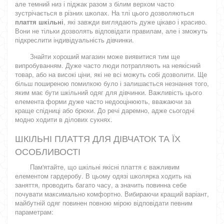
але темний низ і піджак разом з білим верхом часто
зустрічається в різних школах. На тлі цього дозволяються
плаття шкільні
, які завжди виглядають дуже цікаво і красиво.
Вони не тільки дозволять відповідати правилам, але і зможуть
підкреслити індивідуальність дівчинки.
Знайти хороший магазин може виявитися тим ще
випробуванням. Дуже часто люди потрапляють на неякісний
товар, або на високі ціни, які не всі можуть собі дозволити. Ще
більш поширеною помилкою було і залишається незнання того,
яким має бути шкільний одяг для дівчинки. Важливість цього
елемента форми дуже часто недооцінюють, вважаючи за
краще спідниці або брюки. До речі даремно, адже сьогодні
модно ходити в ділових сукнях.
ШКІЛЬНІ ПЛАТТЯ ДЛЯ ДІВЧАТОК ТА ЇХ
ОСОБЛИВОСТІ
Пам'ятайте, що шкільні якісні плаття є важливим
елементом гардеробу. В цьому одязі школярка ходить на
заняття, проводить багато часу, а значить повинна себе
почувати максимально комфортно. Вибираючи кращий варіант,
майбутній одяг повинен повною мірою відповідати певним
параметрам: