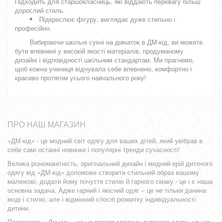
Підходить для старшокласниць, які віддають перевагу більш
дорослий стиль.
Підкреслює фігуру, виглядає дуже стильно і
професійно.
Вибираючи шкільні сукні на дівчаток в ДМ-кід, ви можете
бути впевнені у високій якості матеріалів, продуманому
дизайні і відповідності шкільним стандартам. Ми прагнемо,
щоб кожна учениця відчувала себе впевнено, комфортно і
красиво протягом усього навчального року!
ПРО НАШ МАГАЗИН
«ДМ-кід» - це модний світ одягу для ваших дітей, який увібрав в
себе самі останні новинки і популярні тренди сучасності!
Велика різноманітність, оригінальний дизайн і модний крій дитячого
одягу від «ДМ-кід» допоможе створити стильний образ вашому
малюкові, додати йому почуття стилю й гарного смаку - це і є наша
основна задача. Адже гарний і якісний одяг – це не тільки данина
моді і стилю, але і відмінний спосіб розвитку індивідуальності
дитини.
Пам'ятаєте, «Дм-кід» - це не просто магазин дитячого одягу, це ще