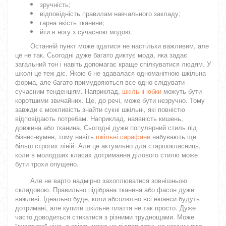
зручність;
відповідність правилам навчального закладу;
гарна якість тканини;
йти в ногу з сучасною модою.
Останній пункт може здатися не настільки важливим, але
це не так. Сьогодні дуже багато диктує мода, яка задає
загальний тон і навіть допомагає краще спілкуватися людям. У
школі це теж діє. Якою б не здавалася одноманітною шкільна
форма, але багато примудряються все одно слідувати
сучасним тенденціям. Наприклад,
шкільні юбки
можуть бути
коротшими звичайних. Це, до речі, може бути незручно. Тому
завжди є можливість знайти сукні шкільні, які повністю
відповідають потребам. Наприклад, наявність кишень,
довжина або тканина. Сьогодні дуже популярний стиль під
бізнес-вумен, тому навіть
шкільні сарафани
набувають ще
більш строгих ліній. Але це актуально для старшокласниць,
коли в молодших класах дотримання ділового стилю може
бути трохи опущено.
Але не варто надмірно захоплюватися зовнішньою
складовою. Правильно підібрана тканина або фасон дуже
важливі. Ідеально буде, коли абсолютно всі нюанси будуть
дотримані, але купити шкільне плаття не так просто. Дуже
часто доводиться стикатися з різними труднощами. Може
"кусатися" ціна, а якість може не відповідати, не кажучи вже