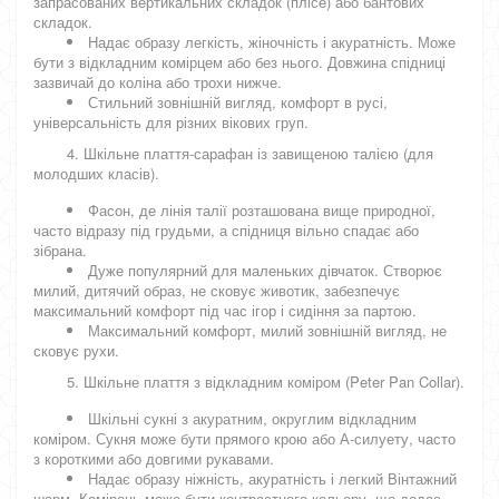
запрасованих вертикальних складок (плісе) або бантових
складок.
Надає образу легкість, жіночність і акуратність. Може
бути з відкладним комірцем або без нього. Довжина спідниці
зазвичай до коліна або трохи нижче.
Стильний зовнішній вигляд, комфорт в русі,
універсальність для різних вікових груп.
4. Шкільне плаття-сарафан із завищеною талією (для
молодших класів).
Фасон, де лінія талії розташована вище природної,
часто відразу під грудьми, а спідниця вільно спадає або
зібрана.
Дуже популярний для маленьких дівчаток. Створює
милий, дитячий образ, не сковує животик, забезпечує
максимальний комфорт під час ігор і сидіння за партою.
Максимальний комфорт, милий зовнішній вигляд, не
сковує рухи.
5. Шкільне плаття з відкладним коміром (Peter Pan Collar).
Шкільні сукні з акуратним, округлим відкладним
коміром. Сукня може бути прямого крою або А-силуету, часто
з короткими або довгими рукавами.
Надає образу ніжність, акуратність і легкий Вінтажний
шарм. Комірець може бути контрастного кольору, що додає