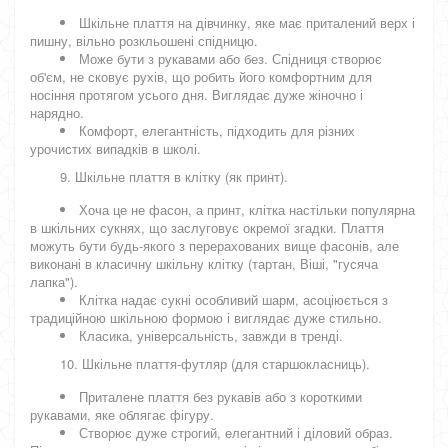
Шкільне плаття на дівчинку, яке має приталений верх і
пишну, вільно розкльошені спідницю.
Може бути з рукавами або без. Спідниця створює
об'єм, не сковує рухів, що робить його комфортним для
носіння протягом усього дня. Виглядає дуже жіночно і
нарядно.
Комфорт, елегантність, підходить для різних
урочистих випадків в школі.
9. Шкільне плаття в клітку (як принт).
Хоча це не фасон, а принт, клітка настільки популярна
в шкільних сукнях, що заслуговує окремої згадки. Плаття
можуть бути будь-якого з перерахованих вище фасонів, але
виконані в класичну шкільну клітку (тартан, Віші, "гусяча
лапка").
Клітка надає сукні особливий шарм, асоціюється з
традиційною шкільною формою і виглядає дуже стильно.
Класика, універсальність, завжди в тренді.
10. Шкільне плаття-футляр (для старшокласниць).
Приталене плаття без рукавів або з короткими
рукавами, яке облягає фігуру.
Створює дуже строгий, елегантний і діловий образ.