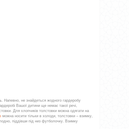
ль. Напевно, не знайдеться жодного гардеробу
гардеробі Вашої дитини ще немає такої речі,
олстовки. Для хлопчиків толстовки можна одягати на
в
можна носити тільки в холоди, толстовки – взимку,
олодно, піддівши під низ футболочку. Взимку
Демісезонна дитяча куртка для
Демісезонна куртка для дівч