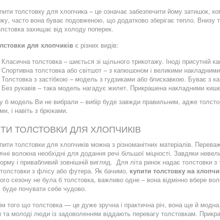
800.00грн.
500.00грн.
1000.00грн.
760.00грн.
пити толстовку для хлопчика – це означає забезпечити йому затишок, ко
жу, часто вона буває подовженою, що додатково зберігає тепло. Внизу 
олстовка захищає від холоду поперек.
лстовки для хлопчиків
є різних видів:
Класична толстовка – шиється зі щільного трикотажу. Іноді присутній 
Спортивна толстовка або світшот – з капюшоном і великими накладним
Толстовка з застібкою – модель з гудзиками або блискавкою. Буває з к
Без рукавів – така модель нагадує жилет. Прикрашена накладними киш
люровий костюм на хлопчика
Вітровка дитяча для дівчинки
у б модель Ви не вибрали – вибір буде завжди правильним, адже толстов
700.00грн.
650.00грн.
870.00грн.
840.00грн.
и, і навіть з брюками.
ТИ ТОЛСТОВКИ ДЛЯ ХЛОПЧИКІВ
пити толстовки для хлопчиків можна з різноманітних матеріалів. Переваж
чні волокна необхідні для додання речі більшої міцності. Завдяки неве
рму і привабливий зовнішній вигляд. Для літа ринок надає толстовки з
 толстовки з флісу або футера. Як бачимо,
купити толстовку на хлопчи
ого сезону не була б толстовка, важливо одне – вона відмінно вбере воло
 і буде почувати себе чудово.
ім того що толстовка — це дуже зручна і практична річ, вона ще й модна.
и та молоді люди із задоволенням віддають перевагу толстовкам. Прикр