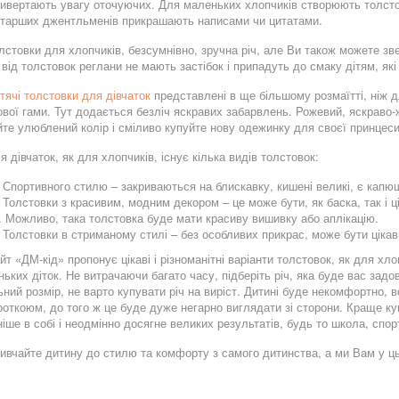
ривертають увагу оточуючих. Для маленьких хлопчиків створюють толсто
старших джентльменів прикрашають написами чи цитатами.
лстовки для хлопчиків, безсумнівно, зручна річ, але Ви також можете з
 від толстовок реглани не мають застібок і припадуть до смаку дітям, які 
тячі толстовки для дівчаток
представлені в ще більшому розмаїтті, ніж д
вої гами. Тут додається безліч яскравих забарвлень. Рожевий, яскраво-
те улюблений колір і сміливо купуйте нову одежинку для своєї принцеси
я дівчаток, як для хлопчиків, існує кілька видів толстовок:
Спортивного стилю – закриваються на блискавку, кишені великі, є капю
Толстовки з красивим, модним декором – це може бути, як баска, так і ц
 Можливо, така толстовка буде мати красиву вишивку або аплікацію.
Толстовки в стриманому стилі – без особливих прикрас, може бути ціка
йт «ДМ-кід» пропонує цікаві і різноманітні варіанти толстовок, як для хлоп
ьких діток. Не витрачаючи багато часу, підберіть річ, яка буде вас задо
ний розмір, не варто купувати річ на виріст. Дитині буде некомфортно, в
откоюм, до того ж це буде дуже негарно виглядати зі сторони. Краще куп
іше в собі і неодмінно досягне великих результатів, будь то школа, спор
ивчайте дитину до стилю та комфорту з самого дитинства, а ми Вам у 