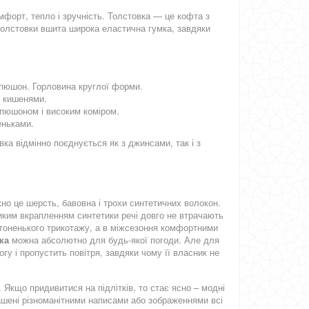
700.00грн.
850.00г
980.00грн.
1090.00грн.
мфорт, тепло і зручність. Толстовка — це кофта з
дівчаток
манжетами
толстовки вшита широка еластична гумка, завдяки
капюшон. Горловина круглої форми.
и кишенями.
апюшоном і високим коміром.
еньками.
Демісезонна дитяча куртка
Демісезонна куртка металі
ка відмінно поєднується як з джинсами, так і з
940.00грн.
850.00г
1140.00грн.
1090.00грн.
світловідбиваюча
дівчинки
но це шерсть, бавовна і трохи синтетичних волокон.
ликим вкрапленням синтетики речі довго не втрачають
 тоненького трикотажу, а в міжсезоння комфортними
ка
можна абсолютно для будь-якої погоди. Але для
гу і пропустить повітря, завдяки чому її власник не
 Якщо придивитися на підлітків, то стає ясно – модні
ашені різноманітними написами або зображеннями всі