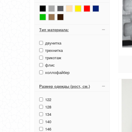
Тип материала:
двунитка
трехнитка
трикотаж
флис
холлофайбер
Размер одежды (рост, см.)
122
128
134
140
146