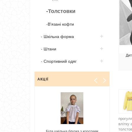
-Толстовки
-В'язані кофти
- Шкільна форма
- Штани
Дит
- Спортивний одяг
<
>
АКЦІЇ
прогуля
влітку 
толстов
 блузка з коротким
Брючний костюм для підлітка
Ве