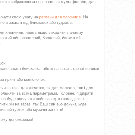
вки з зображенням персонажів з мультфільмів, для
вернути свою увагу на
реглани для хлопчиків
. На
не в захваті від блискавок або гудзиків.
ля хлопчиків, навіть якщо виходити з аналізу
жовтий або оранжевий, бордовий, блакитний –
.
шон.
ікаво вшита блискавка, або ж наявність гарної великої
вий принт або малюночок.
чиків так і для дівчаток, як для малюків, так і для
вольняти за всіма параметрами. Головне, підібрати
она буде відчувати себе занадто громіздкою і
ити річ на зараз, так Ваш син або донька буде
тивний гурток або музичні заняття!
цьому допоможемо!