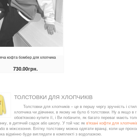
яча кофта бомбер для хлопчика
730.00грн.
КУПИТИ
ТОЛСТОВКИ ДЛЯ ХЛОПЧИКІВ
Толстовки для хлопчиків – це в першу чергу зручність і сти
хлопчика чи дівчинки, в якому не було б толстовки. Ну а якщо в 
обов'язково купите її, і Ви побачите, як багато переваг мають т
нку, в дитячий садок або школу. У той час як
в'язані кофти для хлопчикі
або в міжсезоння. Влітку толстовку можна одягати вранці, коли ще прох
ка відмінно буде виглядати в комплекті з водолазкою.
люровий костюм на дівчинку
Весняний плащ для дівчинки