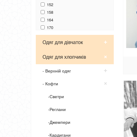
152
158
164
170
176
Одяг для дівчаток
Одяг для хлопчиків
- Верхній одяг
- Кофти
-Светри
-Реглани
-Джемпери
-Кардигани