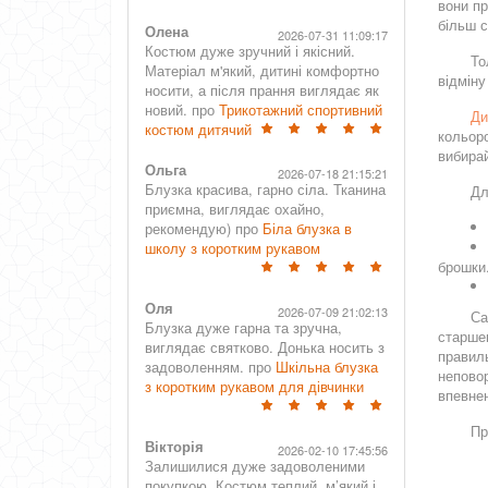
вони п
більш 
Олена
2026-07-31 11:09:17
Костюм дуже зручний і якісний.
То
Матеріал м'який, дитині комфортно
відміну
носити, а після прання виглядає як
новий. про
Трикотажний спортивний
Ди
костюм дитячий
кольоро
вибирай
Ольга
2026-07-18 21:15:21
Блузка красива, гарно сіла. Тканина
Дл
приємна, виглядає охайно,
рекомендую) про
Біла блузка в
школу з коротким рукавом
брошки.
Оля
2026-07-09 21:02:13
Са
Блузка дуже гарна та зручна,
старшен
виглядає святково. Донька носить з
правиль
задоволенням. про
Шкільна блузка
неповор
з коротким рукавом для дівчинки
впевнен
Пр
Вікторія
2026-02-10 17:45:56
Залишилися дуже задоволеними
покупкою. Костюм теплий, м’який і