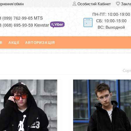
рнення/обмін
Особистий Кабінет
Закл
ПН-ПТ: 10:00-19:00
8 (099) 762-99-65 MTS
СБ: 10:00-15:00
8 (068) 695-93-59 Kievstar
ВС: Выходной
ІВ
АКЦІЇ
АВТОРИЗАЦІЯ
Сор