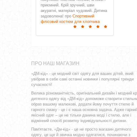
приємний. Крій зручний, шви
акуратні, матеріал чудовий. Дитина
задоволена! про
Спортивний
флісовий костюм для хлопчика
ПРО НАШ МАГАЗИН
«ДМ-кід» - це модний світ одягу для ваших дітей, який
увібрав в себе самі останні новинки і популярні тренди
сучасності!
Велика різноманітність, оригінальний дизайн і модний кр
дитячого одягу від «ДМ-кід» допоможе створити стильн
образ вашому малюкові, додати йому почуття стилю й
гарного смаку - це і є наша основна задача. Адже гарний
якісний одяг – це не тільки данина моді і стилю, але і
відмінний спосіб розвитку індивідуальності дитини.
Пам'ятаєте, «Дм-кід» - це не просто магазин дитячого
одягу, це ще й звичка модно одягатися, починаючи з