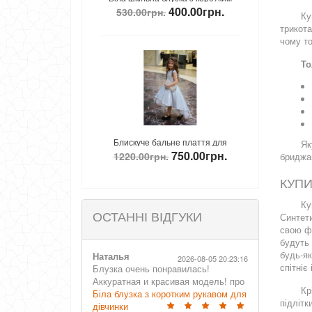
400.00грн.
950.00грн.
н.
1150.00грн.
Ку
 для дівчинки
трикота
чому т
То
альне плаття для
Вельветовий шкільний костюм для
Ве
Як
750.00грн.
600.00грн.
рн.
1090.00грн.
бриджам
івчинки
хлопчика
КУПИ
Ку
ОСТАННІ ВІДГУКИ
Синтети
свою фо
будуть
будь-як
Наталья
2026-08-05 20:23:16
спітніє
Блузка очень понравилась!
Аккуратная и красивая модель! про
Кр
Біла блузка з коротким рукавом для
підлітк
дівчинки