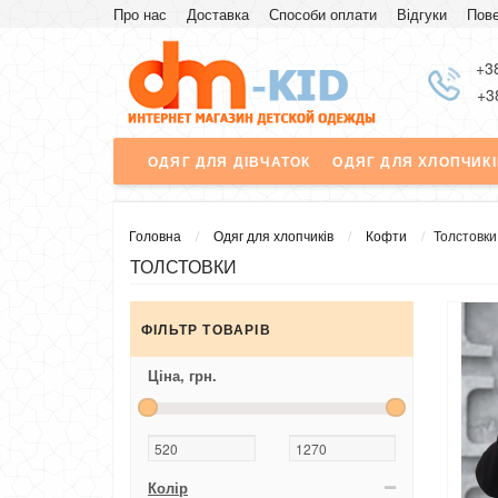
Про нас
Доставка
Способи оплати
Відгуки
Пове
Знижка
+3
+3
ОДЯГ ДЛЯ ДІВЧАТОК
ОДЯГ ДЛЯ ХЛОПЧИК
Головна
Одяг для хлопчиків
Кофти
Толстовки
ТОЛСТОВКИ
ФІЛЬТР ТОВАРІВ
Ціна,
грн.
Колір