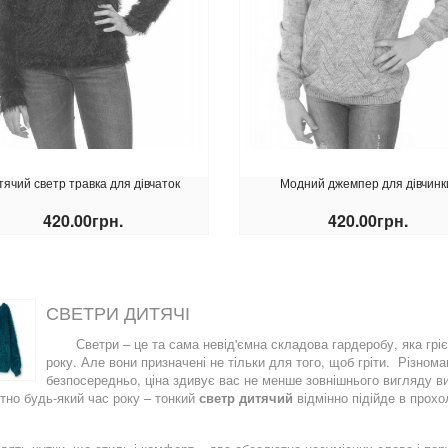
тячий светр травка для дівчаток
Модний джемпер для дівчинк
ровий костюм на дівчинку
Весняний плащ для дівчинки
420.00грн.
420.00грн.
800.00грн.
500.00грн.
00.00грн.
760.00грн.
КУПИТИ
КУПИТИ
СВЕТРИ ДИТЯЧІ
Светри – це та сама невід'ємна складова гардеробу, яка гр
року. Але вони призначені не тільки для того, щоб гріти. Різнома
безпосередньо, ціна здивує вас не менше зовнішнього вигляду ви
тно будь-який час року – тонкий
светр дитячий
відмінно підійде в прох
ровий костюм на хлопчика
Вітровка дитяча для дівчинки
700.00грн.
650.00грн.
0.00грн.
840.00грн.