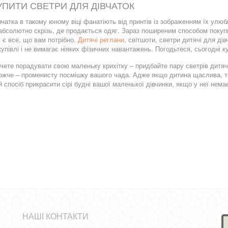
УПИТИ СВЕТРИ ДЛЯ ДІВЧАТОК
вчатка в такому юному віці фанатіють від принтів із зображенням їх ул
бсолютно скрізь, де продається одяг. Зараз поширеним способом покупки
 є все, що вам потрібно.
Дитячі реглани
, світшоти, светри дитячі для ді
купівлі і не вимагає ніяких фізичних навантажень. Погодьтеся, сьогодні 
чете порадувати свою маленьку крихітку – придбайте пару светрів дитячи
жче – променисту посмішку вашого чада. Адже якщо дитина щаслива, то 
 спосіб прикрасити сірі будні вашої маленької дівчинки, якщо у неї немає
НАШІ КОНТАКТИ