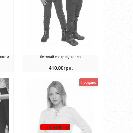
юнком
Дитячий светр під горло
410.00грн.
КУПИТИ
Продано
Нет в наличии