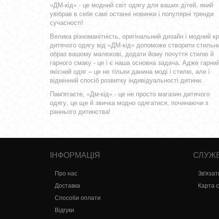
«ДМ-кід» - це модний світ одягу для ваших дітей, який
увібрав в себе самі останні новинки і популярні тренди
сучасності!
Велика різноманітність, оригінальний дизайн і модний кр
дитячого одягу від «ДМ-кід» допоможе створити стильн
образ вашому малюкові, додати йому почуття стилю й
гарного смаку - це і є наша основна задача. Адже гарний
якісний одяг – це не тільки данина моді і стилю, але і
відмінний спосіб розвитку індивідуальності дитини.
Пам'ятаєте, «Дм-кід» - це не просто магазин дитячого
одягу, це ще й звичка модно одягатися, починаючи з
раннього дитинства!
ІНФОРМАЦІЯ
СЛУЖБ
Про нас
Зв'язат
Доставка
Карта 
Способи оплати
Відгуки