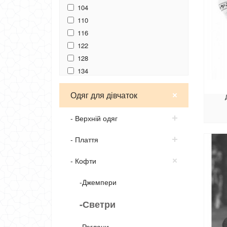
104
110
116
122
128
134
140
Одяг для дівчаток
146
152
- Верхній одяг
- Плаття
- Кофти
-Джемпери
-Светри
-Реглани