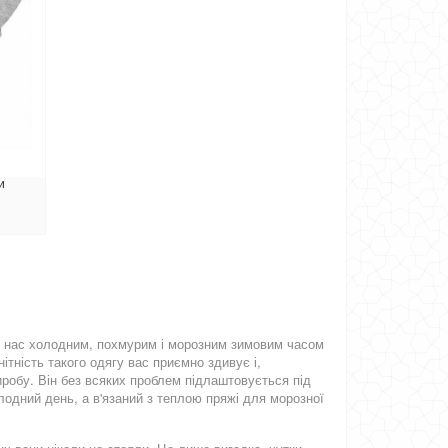
и
Демісезонна дитяча куртка для
Демісезонна куртка для дівчин
700.00грн.
850.00грн
980.00грн.
1090.00грн.
дівчаток
манжетами
іє нас холодним, похмурим і морозним зимовим часом
нітність такого одягу вас приємно здивує і,
робу. Він без всяких проблем підлаштовується під
олодний день, а в'язаний з теплою пряжі для морозної
Демісезонна дитяча куртка
Демісезонна куртка металік 
940.00грн.
850.00грн
1140.00грн.
1090.00грн.