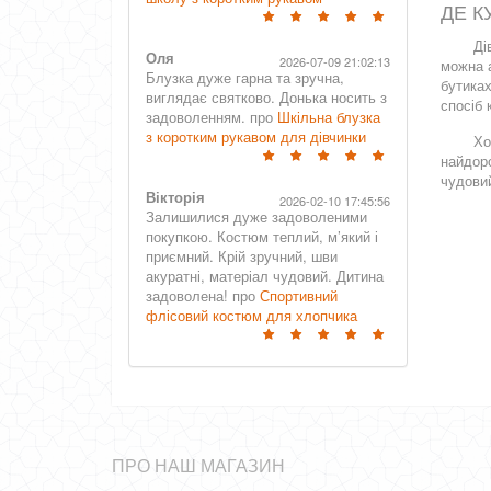
ДЕ К
Ді
Оля
2026-07-09 21:02:13
можна а
Блузка дуже гарна та зручна,
бутиках
виглядає святково. Донька носить з
спосіб 
задоволенням. про
Шкільна блузка
з коротким рукавом для дівчинки
Хо
найдоро
чудовий
Вікторія
2026-02-10 17:45:56
Залишилися дуже задоволеними
покупкою. Костюм теплий, м’який і
приємний. Крій зручний, шви
акуратні, матеріал чудовий. Дитина
задоволена! про
Спортивний
флісовий костюм для хлопчика
ПРО НАШ МАГАЗИН