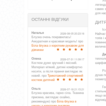
Хо
чинки
хлопчика
легенда
самих з
для нас
ОСТАННІ ВІДГУКИ
ДИТ
Іс
Наталья
Найчаст
2026-08-05 20:23:16
Блузка очень понравилась!
топів і
Аккуратная и красивая модель! про
повинно
Біла блузка з коротким рукавом для
величез
дівчинки
Ди
Олена
теплолю
2026-07-31 11:09:17
Костюм дуже зручний і якісний.
шарфами
Матеріал м'який, дитині комфортно
Рі
носити, а після прання виглядає як
душа по
новий. про
Трикотажний спортивний
геометр
костюм дитячий
Ге
Ольга
2026-07-18 21:15:21
стильни
Блузка красива, гарно сіла. Тканина
якщо во
приємна, виглядає охайно,
відпові
рекомендую) про
Біла блузка в
школу з коротким рукавом