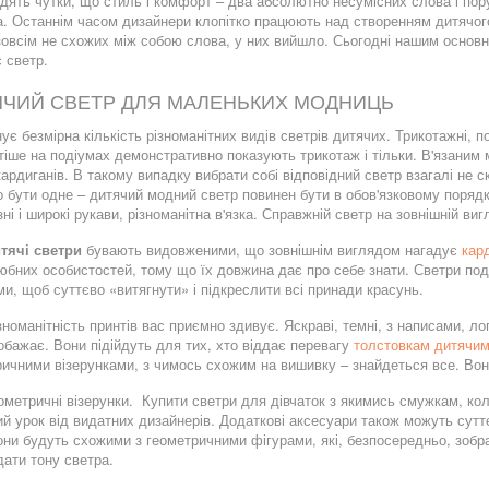
дять чутки, що стиль і комфорт – два абсолютно несумісних слова і пору
. Останнім часом дизайнери клопітко працюють над створенням дитячого 
овсім не схожих між собою слова, у них вийшло. Сьогодні нашим основн
 светр.
ЯЧИЙ СВЕТР ДЛЯ МАЛЕНЬКИХ МОДНИЦЬ
нує безмірна кількість різноманітних видів светрів дитячих. Трикотажні, п
іше на подіумах демонстративно показують трикотаж і тільки. В'язаним м
 кардиганів. В такому випадку вибрати собі відповідний светр взагалі не
 бути одне – дитячий модний светр повинен бути в обов'язковому порядк
ні і широкі рукави, різноманітна в'язка. Справжній светр на зовнішній в
тячі светри
бувають видовженими, що зовнішнім виглядом нагадує
кар
бних особистостей, тому що їх довжина дає про себе знати. Светри под
, щоб суттєво «витягнути» і підкреслити всі принади красунь.
зноманітність принтів вас приємно здивує. Яскраві, темні, з написами, л
бажає. Вони підійдуть для тих, хто віддає перевагу
толстовкам дитячи
ичними візерунками, з чимось схожим на вишивку – знайдеться все. Вони
ометричні візерунки. Купити светри для дівчаток з якимись смужкам, кол
й урок від видатних дизайнерів. Додаткові аксесуари також можуть суттє
ни будуть схожими з геометричними фігурами, які, безпосередньо, зобра
дати тону светра.