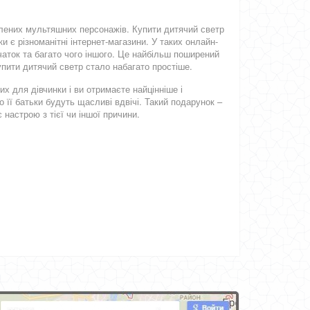
юблених мультяшних персонажів. Купити дитячий светр
 є різноманітні інтернет-магазини. У таких онлайн-
вчаток та багато чого іншого. Це найбільш поширений
купити дитячий светр стало набагато простіше.
х для дівчинки і ви отримаєте найцінніше і
її батьки будуть щасливі вдвічі. Такий подарунок –
 настрою з тієї чи іншої причини.