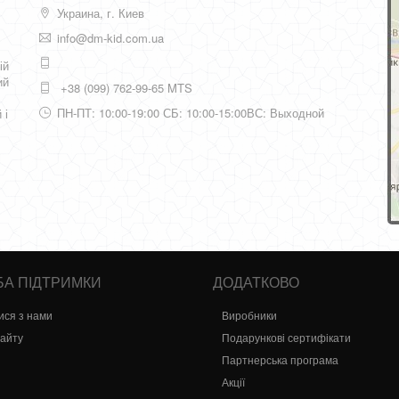
Украина, г. Киев
info@dm-kid.com.ua
ій
ий
+38 (099) 762-99-65 MTS
ПН-ПТ: 10:00-19:00 СБ: 10:00-15:00ВС: Выходной
 і
А ПІДТРИМКИ
ДОДАТКОВО
ися з нами
Виробники
сайту
Подарункові сертифікати
Партнерська програма
Акції