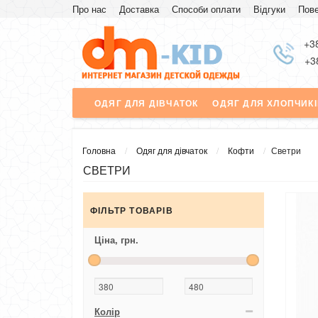
Про нас
Доставка
Способи оплати
Відгуки
Пове
Знижка
+3
+3
ОДЯГ ДЛЯ ДІВЧАТОК
ОДЯГ ДЛЯ ХЛОПЧИК
Головна
Одяг для дівчаток
Кофти
Светри
СВЕТРИ
ФІЛЬТР ТОВАРІВ
Ціна,
грн.
Колір