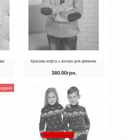
чка
Красива кофта з ангори для дівчинки
380.00грн.
КУПИТИ
родано
Нет в наличии