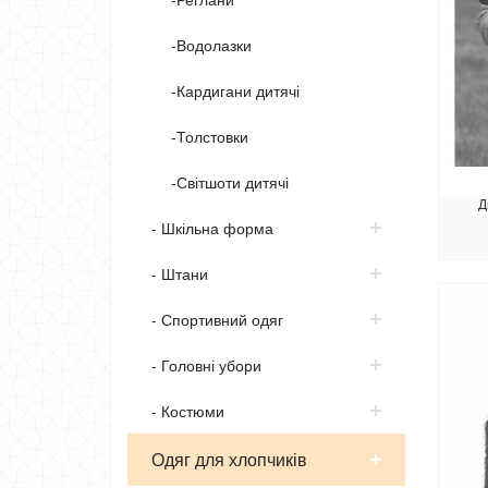
-Водолазки
-Кардигани дитячі
-Толстовки
-Світшоти дитячі
Д
- Шкільна форма
- Штани
- Спортивний одяг
- Головні убори
- Костюми
Одяг для хлопчиків