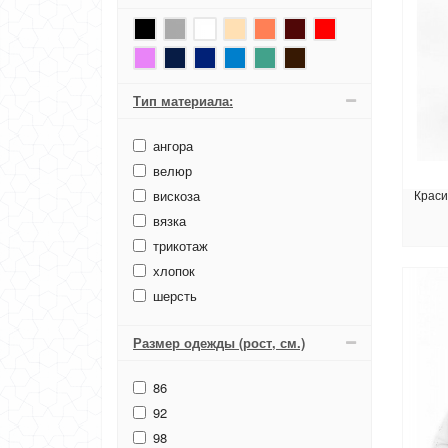
Тип материала:
ангора
велюр
Краси
вискоза
вязка
трикотаж
хлопок
шерсть
Размер одежды (рост, см.)
86
92
98