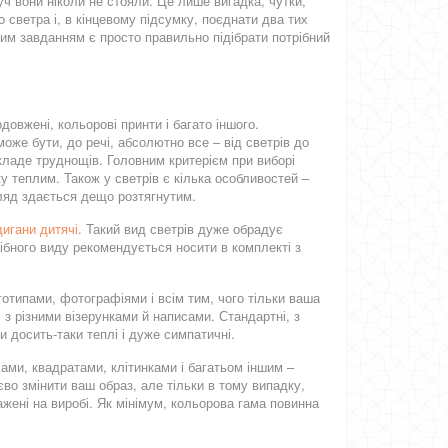
ч вони ніколи не стояли. Це лише вигадка, чутки,
світловідбиваюча
дівчинки
светра і, в кінцевому підсумку, поєднати два тих
им завданням є просто правильно підібрати потрібний
одовжені, кольорові принти і багато іншого.
оже бути, до речі, абсолютно все – від светрів до
 складе труднощів. Головним критерієм при виборі
у теплим. Також у светрів є кілька особливостей –
игляд здається дещо розтягнутим.
дигани дитячі
. Такий вид светрів дуже обрадує
ібного виду рекомендується носити в комплекті з
оготипами, фотографіями і всім тим, чого тільки ваша
м
з різними візерунками й написами. Стандартні, з
 досить-таки теплі і дуже симпатичні.
ами, квадратами, клітинками і багатьом іншим –
во змінити ваш образ, але тільки в тому випадку,
жені на виробі. Як мінімум, кольорова гама повинна