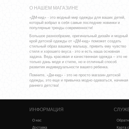
О НАШЕМ МАГАЗИНЕ
«ДМ-кид» - это модный мир одежды для ваших детей,
который вобрал в себя самые последние новинки и
популярные тренды современности!
Большое разнообразие, оригинальный дизайн и модный
крой детской одежды от «ДМ-кид» поможет создать
стильный образ вашему малышу, привить ему чувство
стиля и хорошего вкуса - это и есть наша основная
задача. Ведь красивая и качественная одежда – это не
только дань моде и стилю, но и отличный способ
развития индивидуальности вашего ребенка.
Помните, «Дм-кид» - это не просто магазин детской
одежды, это еще и привычка модно одеваться, начиная
раннего детства!
ИНФОРМАЦИЯ
СЛУЖ
О нас
Обратн
Доставка
Карта 