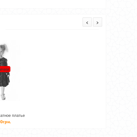
<
>
личии
атное платье
0грн.