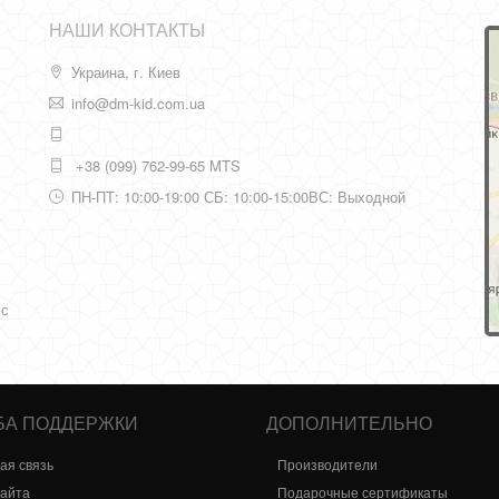
НАШИ КОНТАКТЫ
Украина, г. Киев
info@dm-kid.com.ua
+38 (099) 762-99-65 MTS
ПН-ПТ: 10:00-19:00 СБ: 10:00-15:00ВС: Выходной
 с
БА ПОДДЕРЖКИ
ДОПОЛНИТЕЛЬНО
ая связь
Производители
сайта
Подарочные сертификаты