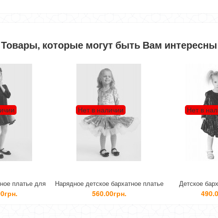
Товары, которые могут быть Вам интересны
личии
Нет в наличии
Нет в на
ное платье для
Нарядное детское бархатное платье
Детское барх
ля вечера
для девочки
0грн.
560.00грн.
490.0