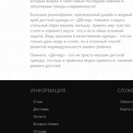
который вобрал в себя самые последние новинки и
популярные тренды современности!
Большое разнообразие, оригинальный дизайн и модный
крой детской одежды от «ДМ-кид» поможет создать
стильный образ вашему малышу, привить ему чувство
стиля и хорошего вкуса - это и есть наша основная
задача. Ведь красивая и качественная одежда – это не
только дань моде и стилю, но и отличный способ
развития индивидуальности вашего ребенка.
Помните, «Дм-кид» - это не просто магазин детской
одежды, это еще и привычка модно одеваться, начиная
раннего детства!
ИНФОРМАЦИЯ
СЛУЖ
О нас
Обратн
Доставка
Карта 
Оплата
Возврат/обмен
Отзывы