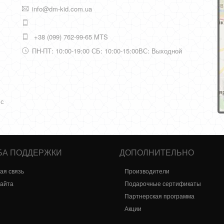
info@dm-kid.com.ua
+38 (099) 762-99-65 MTS
ПН-ПТ: 10:00-19:00 СБ: 10:00-15:00ВС: Выходной
 с
БА ПОДДЕРЖКИ
ДОПОЛНИТЕЛЬНО
ая связь
Производители
сайта
Подарочные сертификаты
Партнерская программа
Акции