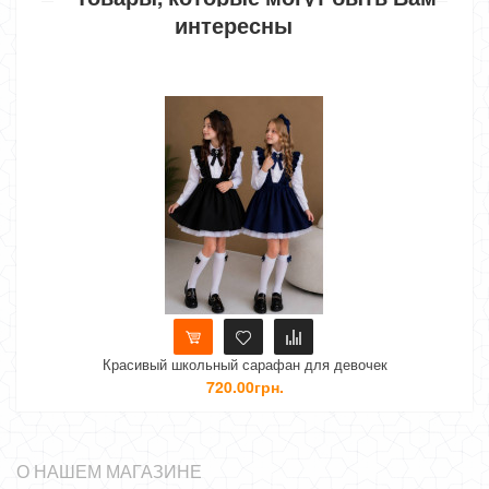
интересны
Нет в наличии
ый сарафан для девочек
Красивый школьный сарафан 
0.00грн.
550.00грн
О НАШЕМ МАГАЗИНЕ