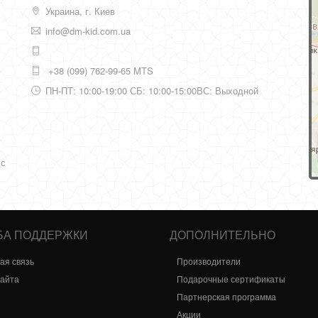
Украина, г. Киев
info@dm-kid.com.ua
+38 (099) 762-99-65 MTS
ПН-ПТ: 10:00-19:00 СБ: 10:00-15:00ВС: Выходной
 с
БА ПОДДЕРЖКИ
ДОПОЛНИТЕЛЬНО
ая связь
Производители
сайта
Подарочные сертификаты
Партнерская программа
Акции