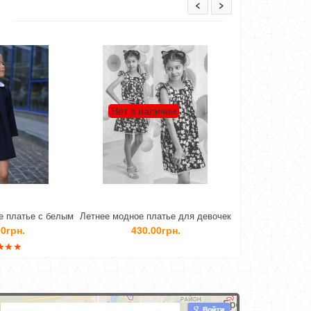
<
>
Нет в наличии
Нет в наличии
м
Летнее модное платье для девочек
Модное школьное платье с
коротким рукавом
430.00грн.
610.00грн.