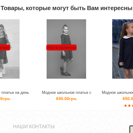
Товары, которые могут быть Вам интересны
Нет в наличии
Модное школьное платье с
Модное школьное платье с белы
воротником и манжетами
воротником
640.00грн.
650.00грн.
НАШИ КОНТАКТЫ