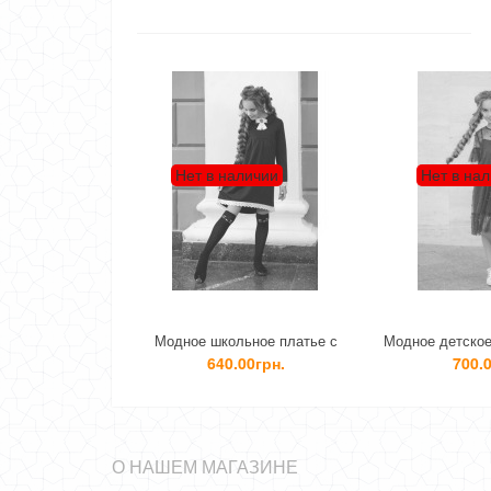
Нет в наличии
Нет в наличии
Модное школьное платье с
Модное детское платье на день
кружевом и брошью
рождения
640.00грн.
700.00грн.
О НАШЕМ МАГАЗИНЕ