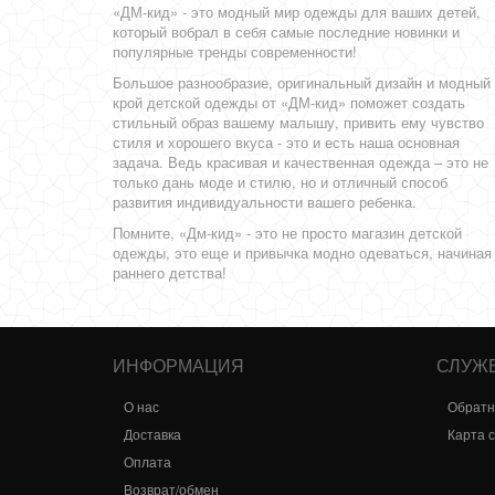
«ДМ-кид» - это модный мир одежды для ваших детей,
который вобрал в себя самые последние новинки и
популярные тренды современности!
Большое разнообразие, оригинальный дизайн и модный
крой детской одежды от «ДМ-кид» поможет создать
стильный образ вашему малышу, привить ему чувство
стиля и хорошего вкуса - это и есть наша основная
задача. Ведь красивая и качественная одежда – это не
только дань моде и стилю, но и отличный способ
развития индивидуальности вашего ребенка.
Помните, «Дм-кид» - это не просто магазин детской
одежды, это еще и привычка модно одеваться, начиная
раннего детства!
ИНФОРМАЦИЯ
СЛУЖ
О нас
Обратн
Доставка
Карта 
Оплата
Возврат/обмен