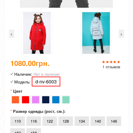
<
>
1080.00грн.
1 отзывов
Наличие:
Нет в наличии
d-nv-6003
Модель:
Цвет
Размер одежды (рост, см.):
110
116
122
128
134
140
146
152
158