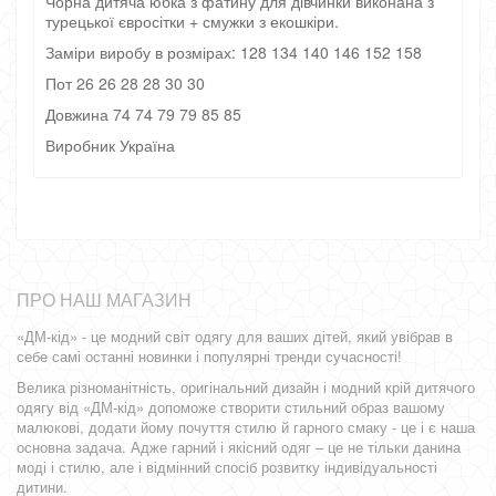
Чорна дитяча юбка з фатину для дівчинки виконана з
турецької євросітки + смужки з екошкіри.
Заміри виробу в розмірах: 128 134 140 146 152 158
Пот 26 26 28 28 30 30
Довжина 74 74 79 79 85 85
Виробник Україна
ПРО НАШ МАГАЗИН
«ДМ-кід» - це модний світ одягу для ваших дітей, який увібрав в
себе самі останні новинки і популярні тренди сучасності!
Велика різноманітність, оригінальний дизайн і модний крій дитячого
одягу від «ДМ-кід» допоможе створити стильний образ вашому
малюкові, додати йому почуття стилю й гарного смаку - це і є наша
основна задача. Адже гарний і якісний одяг – це не тільки данина
моді і стилю, але і відмінний спосіб розвитку індивідуальності
дитини.