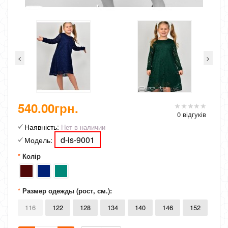
<
>
540.00грн.
0 відгуків
Наявність:
Нет в наличии
d-is-9001
Модель:
Колір
Размер одежды (рост, см.):
116
122
128
134
140
146
152