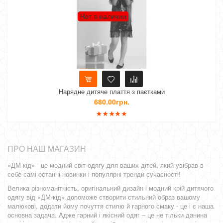
Нет в наличии
Нарядне дитяче плаття з паєтками
Дит
680.00грн.
ПРО НАШ МАГАЗИН
«ДМ-кід» - це модний світ одягу для ваших дітей, який увібрав в
себе самі останні новинки і популярні тренди сучасності!
Велика різноманітність, оригінальний дизайн і модний крій дитячого
одягу від «ДМ-кід» допоможе створити стильний образ вашому
малюкові, додати йому почуття стилю й гарного смаку - це і є наша
основна задача. Адже гарний і якісний одяг – це не тільки данина