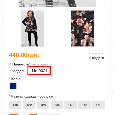
440.00грн.
0 відгуків
Наявність:
Нет в наличии
d-is-9021
Модель:
Колір
Размер одежды (рост, см.):
116
122
128
134
140
146
152