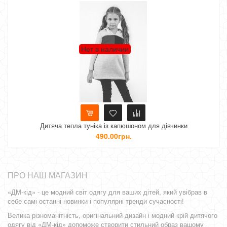
Нет в наличии
Нет
пла туніка із капюшоном для дівчинки
Дитяча мод
490.00грн.
ПРО НАШ МАГАЗИН
«ДМ-кід» - це модний світ одягу для ваших дітей, який увібрав в
себе самі останні новинки і популярні тренди сучасності!
Велика різноманітність, оригінальний дизайн і модний крій дитячого
одягу від «ДМ-кід» допоможе створити стильний образ вашому