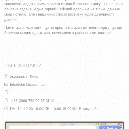
малюкові, додати йому почуття стилю й гарного смаку - це і є наша
основна задача. Адже гарний і якісний одяг – це не тільки данина
моді і стилю, але і відмінний спосіб розвитку індивідуальності
дитини.
Пам'ятаєте, «Дм-кід» - це не просто магазин дитячого одягу, це ще
й звичка модно одягатися, починаючи з раннього дитинства!
НАШІ КОНТАКТИ
Украина, г. Киев
info@dm-kid.com.ua
+38 (099) 762-99-65 MTS
ПН-ПТ: 10:00-19:00 СБ: 10:00-15:00ВС: Выходной