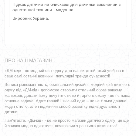
Піджак дитячий на блискавці для дівчинки виконаний з
однотонної тканини - мадонна.
Виробник Україна.
ПРО НАШ МАГАЗИН
«ДМ-кід» - це модний світ одягу для ваших дітей, який увібрав в
себе самі останні новинки і популярні тренди сучасності!
Велика різноманітність, оригінальний дизайн і модний крій дитячого
одягу від «ДМ-кід» допоможе створити стильний образ вашому
малюкові, додати йому почуття стилю й гарного смаку - це і є наша
основна задача. Адже гарний і якісний одяг – це не тільки данина
моді і стилю, але і відмінний спосіб розвитку індивідуальності
дитини.
Пам'ятаєте, «Дм-кід» - це не просто магазин дитячого одягу, це ще
й звичка модно одягатися, починаючи з раннього дитинства!