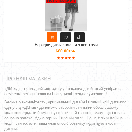
Нет в наличии
Нарядне дитяче плаття з паєтками
Дитя
680.00грн.
ПРО НАШ МАГАЗИН
«ДМ-кід» - це модний світ одягу для ваших дітей, який увібрав в
себе самі останні новинки і популярні тренди сучасності!
Велика різноманітність, оригінальний дизайн і модний крій дитячого
одягу від «ДМ-кід» допоможе створити стильний образ вашому
малюкові, додати йому почуття стилю й гарного смаку - це і є наша
основна задача. Адже гарний і якісний одяг – це не тільки данина
моді і стилю, але і відмінний спосіб розвитку індивідуальності
дитини.