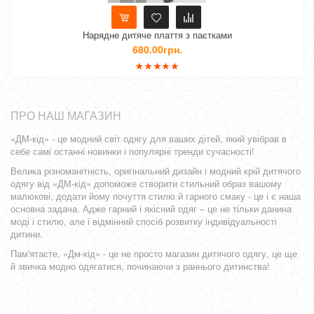
Нарядне дитяче плаття з паєтками
680.00грн.
ПРО НАШ МАГАЗИН
«ДМ-кід» - це модний світ одягу для ваших дітей, який увібрав в
себе самі останні новинки і популярні тренди сучасності!
Велика різноманітність, оригінальний дизайн і модний крій дитячого
одягу від «ДМ-кід» допоможе створити стильний образ вашому
малюкові, додати йому почуття стилю й гарного смаку - це і є наша
основна задача. Адже гарний і якісний одяг – це не тільки данина
моді і стилю, але і відмінний спосіб розвитку індивідуальності
дитини.
Пам'ятаєте, «Дм-кід» - це не просто магазин дитячого одягу, це ще
й звичка модно одягатися, починаючи з раннього дитинства!