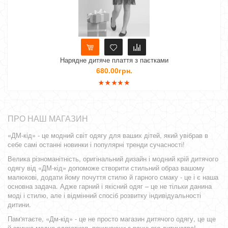
тяче плаття з паєтками
Дитяче нарядне платт
680.00грн.
440.00
ПРО НАШ МАГАЗИН
«ДМ-кід» - це модний світ одягу для ваших дітей, який увібрав в
себе самі останні новинки і популярні тренди сучасності!
Велика різноманітність, оригінальний дизайн і модний крій дитячого
одягу від «ДМ-кід» допоможе створити стильний образ вашому
малюкові, додати йому почуття стилю й гарного смаку - це і є наша
основна задача. Адже гарний і якісний одяг – це не тільки данина
моді і стилю, але і відмінний спосіб розвитку індивідуальності
дитини.
Пам'ятаєте, «Дм-кід» - це не просто магазин дитячого одягу, це ще
й звичка модно одягатися, починаючи з раннього дитинства!