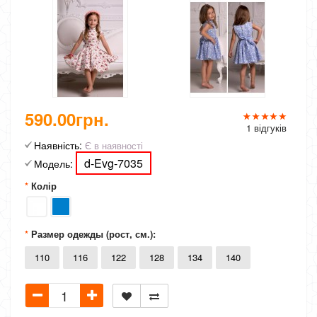
590.00грн.
1 відгуків
Наявність:
Є в наявності
d-Evg-7035
Модель:
Колір
Размер одежды (рост, см.):
110
116
122
128
134
140