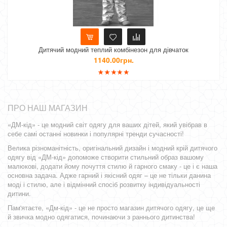
Дитячий модний теплий комбінезон для дівчаток
Мод
1140.00грн.
ПРО НАШ МАГАЗИН
«ДМ-кід» - це модний світ одягу для ваших дітей, який увібрав в
себе самі останні новинки і популярні тренди сучасності!
Велика різноманітність, оригінальний дизайн і модний крій дитячого
одягу від «ДМ-кід» допоможе створити стильний образ вашому
малюкові, додати йому почуття стилю й гарного смаку - це і є наша
основна задача. Адже гарний і якісний одяг – це не тільки данина
моді і стилю, але і відмінний спосіб розвитку індивідуальності
дитини.
Пам'ятаєте, «Дм-кід» - це не просто магазин дитячого одягу, це ще
й звичка модно одягатися, починаючи з раннього дитинства!