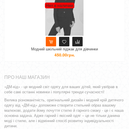
Нет в наличии
Модний шкільний піджак для дівчинки
Модн
450.00грн.
ПРО НАШ МАГАЗИН
«ДМ-кід» - це модний світ одягу для ваших дітей, який увібрав в
себе самі останні новинки і популярні тренди сучасності!
Велика різноманітність, оригінальний дизайн і модний крій дитячого
одягу від «ДМ-кід» допоможе створити стильний образ вашому
малюкові, додати йому почуття стилю й гарного смаку - це і є наша
основна задача. Адже гарний і якісний одяг – це не тільки данина
моді і стилю, але і відмінний спосіб розвитку індивідуальності
дитини.