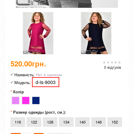
520.00грн.
0 відгуків
Наявність:
Нет в наличии
d-is-9003
Модель:
Колір
Размер одежды (рост, см.):
116
122
128
134
140
146
152