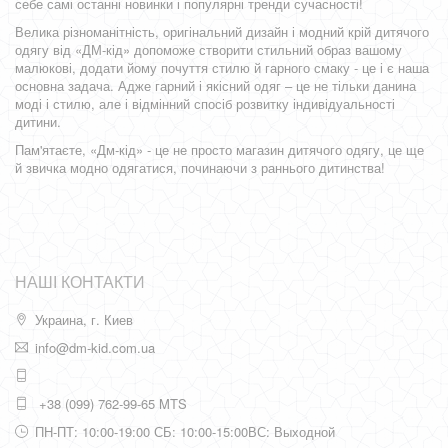
себе самі останні новинки і популярні тренди сучасності!
Велика різноманітність, оригінальний дизайн і модний крій дитячого
одягу від «ДМ-кід» допоможе створити стильний образ вашому
малюкові, додати йому почуття стилю й гарного смаку - це і є наша
основна задача. Адже гарний і якісний одяг – це не тільки данина
моді і стилю, але і відмінний спосіб розвитку індивідуальності
дитини.
Пам'ятаєте, «Дм-кід» - це не просто магазин дитячого одягу, це ще
й звичка модно одягатися, починаючи з раннього дитинства!
НАШІ КОНТАКТИ
Украина, г. Киев
info@dm-kid.com.ua
+38 (099) 762-99-65 MTS
ПН-ПТ: 10:00-19:00 СБ: 10:00-15:00ВС: Выходной