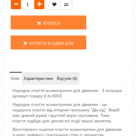
КУПИТИ
КУПИТИ В ОДИН КЛІК
Опис
Характеристики
Відгуків (0)
Нарядне плаття асиметричне для дівчинки - 3 кольори,
артикул товару d-is-9003
Нарядне плаття асиметричне для дівчинки - це
недороге плаття від інтернет магазину "Дм-кід". Виріб
має довгий рукав і круглий виріз горловини. Таке
плаття підійде для урочистої події вашої малятка.
Виготовлено ошатне плаття асиметричне для дівчинки
із креп дайвінгу і поєднання сітки із люрексом.