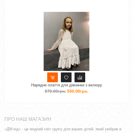
Нет в нали
тя для дівчинки з велюру
Нарядне дитяче пл
00грн.
550.00грн.
680.00
ПРО НАШ МАГАЗИН
«ДМ-кід» - це модний світ одягу для ваших дітей, який увібрав в