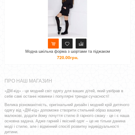
дна шкільна форма з шортами та піджаком
Шкільна ф
720.00грн.
ПРО НАШ МАГАЗИН
«ДМ-кід» - це модний світ одягу для ваших дітей, який увібрав в
себе самі останні новинки і популярні тренди сучасності!
Велика різноманітність, оригінальний дизайн і модний крій дитячого
одягу від «ДМ-кід» допоможе створити стильний образ вашому
малюкові, додати йому почуття стилю й гарного смаку - це і є наша
основна задача. Адже гарний і якісний одяг – це не тільки данина
моді і стилю, але і відмінний спосіб розвитку індивідуальності
дитини.