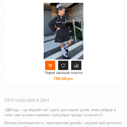
Нет
Чорне шкільне плаття
Шкільне пла
780.00грн.
ПРО НАШ МАГАЗИН
«ДМ-кід» - це модний світ одягу для ваших дітей, який увібрав в
себе самі останні новинки і популярні тренди сучасності!
Велика різноманітність, оригінальний дизайн і модний крій дитячого