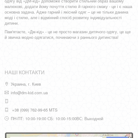
одягу від «ДМ-кід» допоможе створити стильний образ вашому
малюкові, додати йому почуття стилю й гарного смаку - це і є наша
основна задача. Адже гарний і якісний одяг – це не тільки данина
моді і стилю, але і відмінний спосіб розвитку індивідуальності
дитини.
Пам'ятаєте, «Дм-кід» - це не просто магазин дитячого одягу, це ще
й звичка модно одягатися, починаючи з раннього дитинства!
НАШІ КОНТАКТИ
Украина, г. Киев
info@dm-kid.com.ua
+38 (099) 762-99-65 MTS
ПН-ПТ: 10:00-19:00 СБ: 10:00-15:00ВС: Выходной