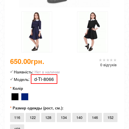
650.00грн.
0 відгуків
Наявність:
Нет в наличии
d-Ti-8066
Модель:
Колір
Размер одежды (рост, см.):
116
122
128
134
140
146
152
158