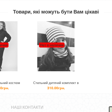
Товари, які можуть бути Вам цікаві
личии
Нет в наличии
льний костюм
Стильний дитячий комплект в
із нашивкою
полоску: шапка і хомут
0грн.
310.00грн.
НАШІ КОНТАКТИ