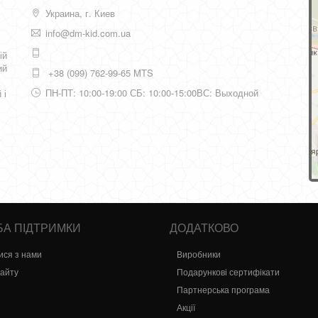
Украина, г. Киев
info@dm-kid.com.ua
ій
ий
+38 (099) 762-99-65 MTS
ПН-ПТ: 10:00-19:00 СБ: 10:00-15:00ВС: Выходной
 і
А ПІДТРИМКИ
ДОДАТКОВО
ися з нами
Виробники
сайту
Подарункові сертифікати
Партнерська програма
Акції