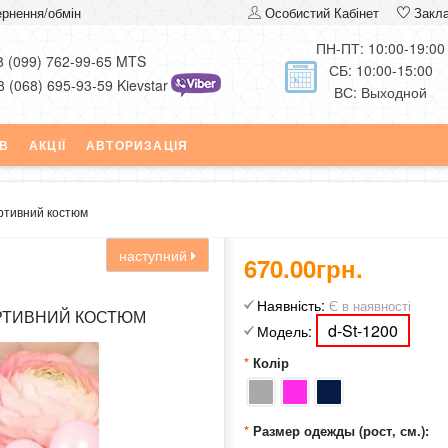
рнення/обмін
Особистий Кабінет
Закл
ПН-ПТ: 10:00-19:00
8 (099) 762-99-65 MTS
СБ: 10:00-15:00
8 (068) 695-93-59 Kievstar
ВС: Выходной
ІВ
АКЦІЇ
АВТОРИЗАЦІЯ
ртивний костюм
наступний
670.00грн.
Наявність:
Є в наявності
РТИВНИЙ КОСТЮМ
d-St-1200
Модель:
Колір
Размер одежды (рост, см.):