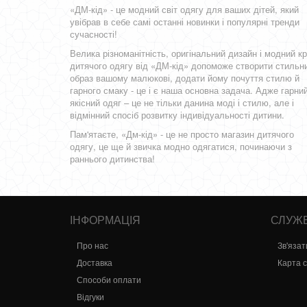
«ДМ-кід» - це модний світ одягу для ваших дітей, який
увібрав в себе самі останні новинки і популярні тренди
сучасності!
Велика різноманітність, оригінальний дизайн і модний кр
дитячого одягу від «ДМ-кід» допоможе створити стильн
образ вашому малюкові, додати йому почуття стилю й
гарного смаку - це і є наша основна задача. Адже гарний
якісний одяг – це не тільки данина моді і стилю, але і
відмінний спосіб розвитку індивідуальності дитини.
Пам'ятаєте, «Дм-кід» - це не просто магазин дитячого
одягу, це ще й звичка модно одягатися, починаючи з
раннього дитинства!
ІНФОРМАЦІЯ
СЛУЖБ
Про нас
Зв'язат
Доставка
Карта 
Способи оплати
Відгуки