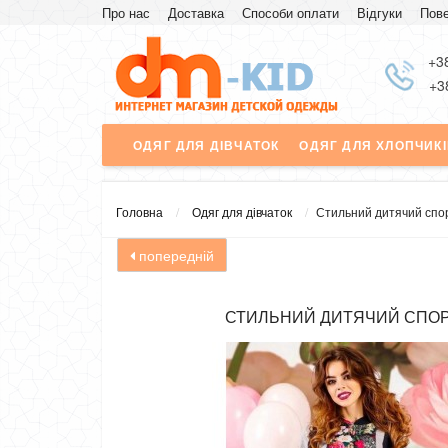
Про нас
Доставка
Способи оплати
Відгуки
Пове
Знижка
+3
+3
ОДЯГ ДЛЯ ДІВЧАТОК
ОДЯГ ДЛЯ ХЛОПЧИК
Головна
Одяг для дівчаток
Стильний дитячий спо
попередній
СТИЛЬНИЙ ДИТЯЧИЙ СПО