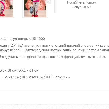
>
Постійним клієнтам
бонус - 3% !
и, артикул товару d-St-1200
 одягу "ДМ-кід" пропонує купити стильний дитячий спортивний кост
одарує веселий і життєрадісний настрій вашій донечці. Костюм склад
 з двунитки в поєднанні з принтованим французьким трикотажем.
 XL= 58 см.; XXL = 61 см
L = 27-37 см.; XL= 28-38 см.; XXL = 29-39 см