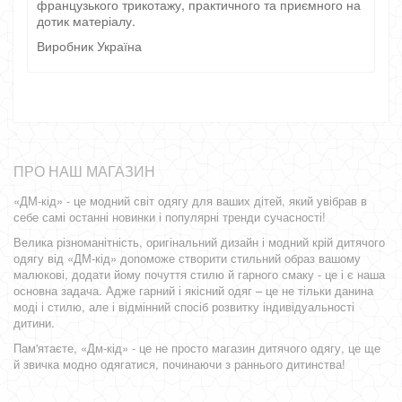
французького трикотажу, практичного та приємного на
дотик матеріалу.
Виробник Україна
ПРО НАШ МАГАЗИН
«ДМ-кід» - це модний світ одягу для ваших дітей, який увібрав в
себе самі останні новинки і популярні тренди сучасності!
Велика різноманітність, оригінальний дизайн і модний крій дитячого
одягу від «ДМ-кід» допоможе створити стильний образ вашому
малюкові, додати йому почуття стилю й гарного смаку - це і є наша
основна задача. Адже гарний і якісний одяг – це не тільки данина
моді і стилю, але і відмінний спосіб розвитку індивідуальності
дитини.
Пам'ятаєте, «Дм-кід» - це не просто магазин дитячого одягу, це ще
й звичка модно одягатися, починаючи з раннього дитинства!