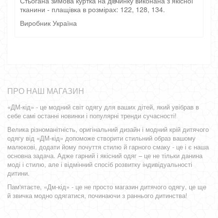
Стьогана зимова куртка на дівчинку виконана з якісної
тканини - плащівка в розмірах: 122, 128, 134.
Виробник Україна
ПРО НАШ МАГАЗИН
«ДМ-кід» - це модний світ одягу для ваших дітей, який увібрав в
себе самі останні новинки і популярні тренди сучасності!
Велика різноманітність, оригінальний дизайн і модний крій дитячого
одягу від «ДМ-кід» допоможе створити стильний образ вашому
малюкові, додати йому почуття стилю й гарного смаку - це і є наша
основна задача. Адже гарний і якісний одяг – це не тільки данина
моді і стилю, але і відмінний спосіб розвитку індивідуальності
дитини.
Пам'ятаєте, «Дм-кід» - це не просто магазин дитячого одягу, це ще
й звичка модно одягатися, починаючи з раннього дитинства!