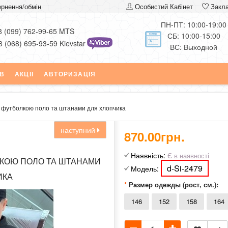
рнення/обмін
Особистий Кабінет
Закл
ПН-ПТ: 10:00-19:00
8 (099) 762-99-65 MTS
СБ: 10:00-15:00
8 (068) 695-93-59 Kievstar
ВС: Выходной
ІВ
АКЦІЇ
АВТОРИЗАЦІЯ
 футболкою поло та штанами для хлопчика
наступний
870.00грн.
Наявність:
Є в наявності
КОЮ ПОЛО ТА ШТАНАМИ
d-Si-2479
Модель:
ИКА
Размер одежды (рост, см.):
146
152
158
164