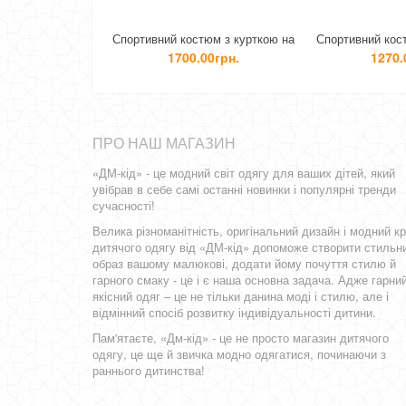
Спортивний костюм з курткою на
Спортивний костюм для підлітка
Т
підлітка хлопчика
хлопчика трикотажний
1700.00грн.
1270.00грн.
ПРО НАШ МАГАЗИН
«ДМ-кід» - це модний світ одягу для ваших дітей, який
увібрав в себе самі останні новинки і популярні тренди
сучасності!
Велика різноманітність, оригінальний дизайн і модний кр
дитячого одягу від «ДМ-кід» допоможе створити стильн
образ вашому малюкові, додати йому почуття стилю й
гарного смаку - це і є наша основна задача. Адже гарний
якісний одяг – це не тільки данина моді і стилю, але і
відмінний спосіб розвитку індивідуальності дитини.
Пам'ятаєте, «Дм-кід» - це не просто магазин дитячого
одягу, це ще й звичка модно одягатися, починаючи з
раннього дитинства!