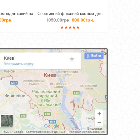
Спортивний флісовий костюм для
Спортивний флісовий костюм на
хлопчика
підлітка хлопчика
1050.00грн.
800.00грн.
1160.00грн.