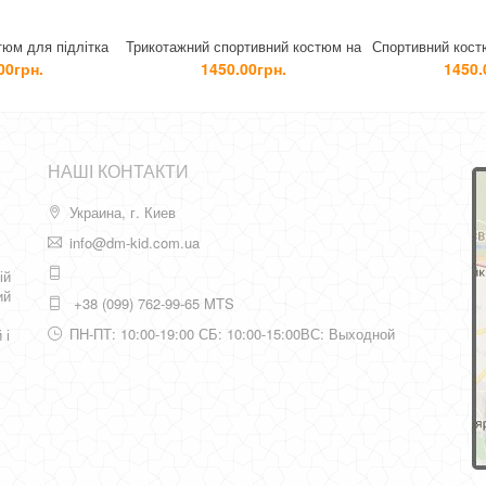
рикотажний спортивний костюм на
Спортивний костюм підлітковий на
хлопчика підлітка
хлопчика з трикотажу
1450.00грн.
1450.00грн.
НАШІ КОНТАКТИ
Украина, г. Киев
info@dm-kid.com.ua
ій
ий
+38 (099) 762-99-65 MTS
ПН-ПТ: 10:00-19:00 СБ: 10:00-15:00ВС: Выходной
 і