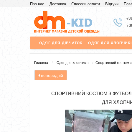
Про нас
Доставка
Способи оплати
Відгуки
Пове
Знижка
+3
+3
ОДЯГ ДЛЯ ДІВЧАТОК
ОДЯГ ДЛЯ ХЛОПЧИК
Головна
Одяг для хлопчиків
Спортивний костюм з
попередній
СПОРТИВНИЙ КОСТЮМ З ФУТБОЛ
ДЛЯ ХЛОПЧ