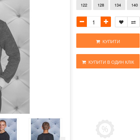
122
128
134
140
КУПИТИ
КУПИТИ В ОДИН КЛІК