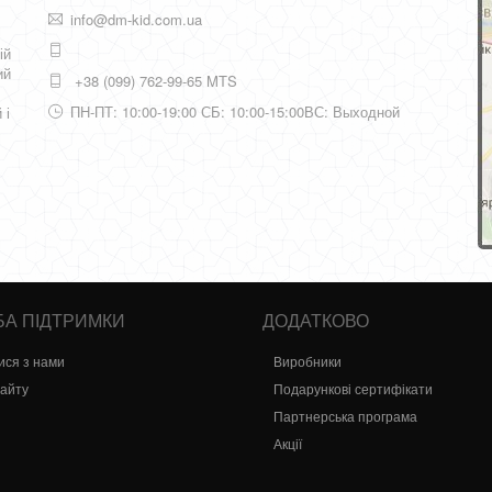
info@dm-kid.com.ua
ій
ий
+38 (099) 762-99-65 MTS
ПН-ПТ: 10:00-19:00 СБ: 10:00-15:00ВС: Выходной
 і
А ПІДТРИМКИ
ДОДАТКОВО
ися з нами
Виробники
сайту
Подарункові сертифікати
Партнерська програма
Акції