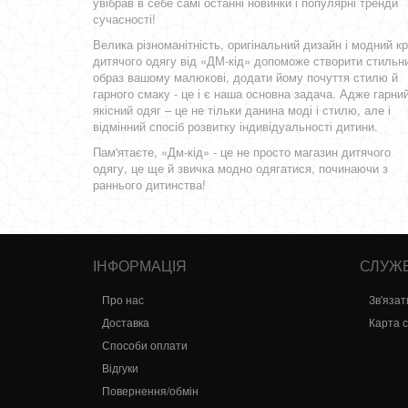
увібрав в себе самі останні новинки і популярні тренди
сучасності!
Велика різноманітність, оригінальний дизайн і модний кр
дитячого одягу від «ДМ-кід» допоможе створити стильн
образ вашому малюкові, додати йому почуття стилю й
гарного смаку - це і є наша основна задача. Адже гарний
якісний одяг – це не тільки данина моді і стилю, але і
відмінний спосіб розвитку індивідуальності дитини.
Пам'ятаєте, «Дм-кід» - це не просто магазин дитячого
одягу, це ще й звичка модно одягатися, починаючи з
раннього дитинства!
ІНФОРМАЦІЯ
СЛУЖБ
Про нас
Зв'язат
Доставка
Карта 
Способи оплати
Відгуки
Повернення/обмін