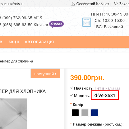
рнення/обмін
Особистий Кабінет
Закл
ПН-ПТ: 10:00-19:00
8 (099) 762-99-65 MTS
СБ: 10:00-15:00
8 (068) 695-93-59 Kievstar
ВС: Выходной
ІВ
АКЦІЇ
АВТОРИЗАЦІЯ
емпер для хлопчика
наступний
390.00грн.
Наявність:
Нет в наличии
ЕР ДЛЯ ХЛОПЧИКА
d-Ve-8531
Модель:
Колір
Размер одежды (рост, см.):