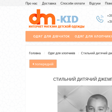
Про нас
Доставка
Способи оплати
Відгуки
Пове
Знижка
+3
+3
ОДЯГ ДЛЯ ДІВЧАТОК
ОДЯГ ДЛЯ ХЛОПЧИК
Головна
Одяг для хлопчиків
Стильний дитячий дж
попередній
СТИЛЬНИЙ ДИТЯЧИЙ ДЖЕМП