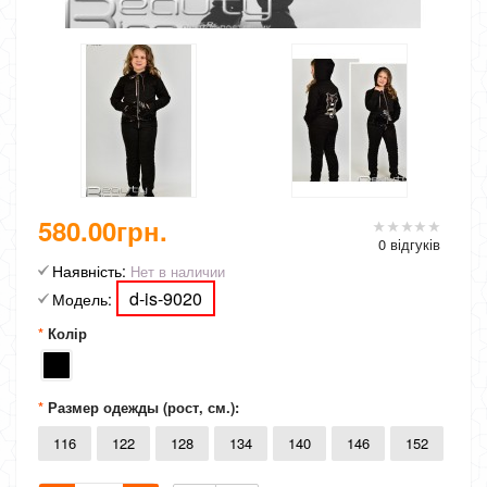
580.00грн.
0 відгуків
Наявність:
Нет в наличии
d-is-9020
Модель:
Колір
Размер одежды (рост, см.):
116
122
128
134
140
146
152