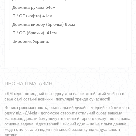
Довжина рукава 54см
П / ОГ (кофта) 41см
Довжина виробу (брючки) 85см
П / ОС (брючки): 41см
Виробник Україна.
ПРО НАШ МАГАЗИН
«ДМ-кід» - це модний світ одягу для ваших дітей, який увібрав в
себе самі останні новинки і популярні тренди сучасності!
Велика різноманітність, оригінальний дизайн і модний крій дитячого
одягу від «ДМ-кід» допоможе створити стильний образ вашому
малюкові, додати йому почуття стилю й гарного смаку - це і є наша
основна задача. Адже гарний і якісний одяг – це не тільки данина
моді і стилю, але і відмінний спосіб розвитку індивідуальності
дитини.