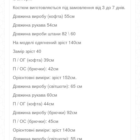
Костюм виготовляється під замовлення від 3 до 7 днів.
Довжина виробу (кофта) 55см
Довжина рукава 54см
Довжина вироби штани 82 \ 60
На моделі одягнений зріст 140см
Замір зріст 40
П / ОГ (кофта) 39см
П / ОС (брючки): 42см
Орієнтовні виміри: зріст 152см.
Довжина виробу (світшоти): 65 см
Довжина рукава 60см
П / ОГ (кофта) 44см
Довжина виробу (брючки) 92см
П / ОС (брючки): 45см
Орієнтовні виміри: зріст 140см
Довжина виробу (світшоти): 55 см